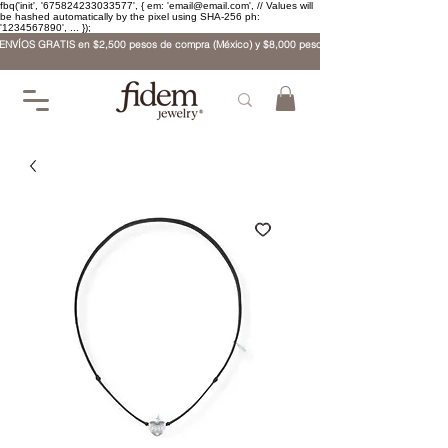
fbq('init', '675824233033577', { em: 'email@email.com', // Values will
be hashed automatically by the pixel using SHA-256 ph:
'1234567890', ... });
ENVÍOS GRATIS en $2,500 pesos de compra (México) y $8,000 pesos (internacional)