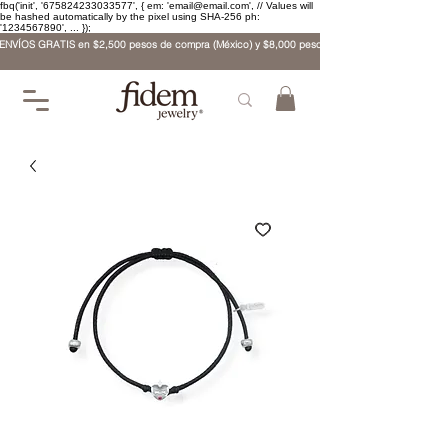
fbq('init', '675824233033577', { em: 'email@email.com', // Values will
be hashed automatically by the pixel using SHA-256 ph:
'1234567890', ... });
ENVÍOS GRATIS en $2,500 pesos de compra (México) y $8,000 pesos (internacional)