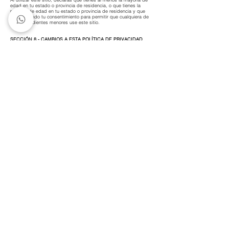
edad en tu estado o provincia de residencia, o que tienes la
mayoría de edad en tu estado o provincia de residencia y que
nos has dado tu consentimiento para permitir que cualquiera de
tus dependientes menores use este sitio.
SECCIÓN 8 - CAMBIOS A ESTA POLÍTICA DE PRIVACIDAD
Nos reservamos el derecho de modificar esta política de
privacidad en cualquier momento, así que por favor revísala
frecuentemente. Cambios y aclaraciones entrarán en vigencia
inmediatamente después de su publicación en el sitio web. Si
hacemos cambios materiales a esta política, notificaremos aquí
que ha sido actualizada, por lo que cual estás enterado de qué
información recopilamos, cómo y bajo qué circunstancias, si las
hubiere, la utilizamos y/o divulgamos.
Si nuestra tienda es adquirida o fusionada con otra empresa, tu
información puede ser transferida a los nuevos propietarios, para
que podamos seguir vendiéndote productos.
PREGUNTAS E INFORMACIÓN DE CONTACTO
Si quieres: acceder, corregir, enmendar o borrar cualquier
información personal que poseamos sobre ti, registrar una queja,
o simplemente quieres más información contacta a nuestro Oficial
de Cumplimiento de Privacidad
contactofidemjewelry@gmail.com
o escríbenos al número
(+52)
3312218916
[Guadalajara, JAL, 44630, Mexico]
----
USD