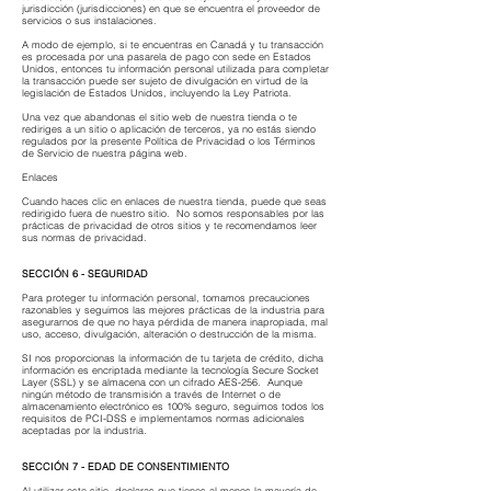
jurisdicción (jurisdicciones) en que se encuentra el proveedor de
servicios o sus instalaciones.
A modo de ejemplo, si te encuentras en Canadá y tu transacción
es procesada por una pasarela de pago con sede en Estados
Unidos, entonces tu información personal utilizada para completar
la transacción puede ser sujeto de divulgación en virtud de la
legislación de Estados Unidos, incluyendo la Ley Patriota.
Una vez que abandonas el sitio web de nuestra tienda o te
rediriges a un sitio o aplicación de terceros, ya no estás siendo
regulados por la presente Política de Privacidad o los Términos
de Servicio de nuestra página web.
Enlaces
Cuando haces clic en enlaces de nuestra tienda, puede que seas
redirigido fuera de nuestro sitio. No somos responsables por las
prácticas de privacidad de otros sitios y te recomendamos leer
sus normas de privacidad.
SECCIÓN 6 - SEGURIDAD
Para proteger tu información personal, tomamos precauciones
razonables y seguimos las mejores prácticas de la industria para
asegurarnos de que no haya pérdida de manera inapropiada, mal
uso, acceso, divulgación, alteración o destrucción de la misma.
SI nos proporcionas la información de tu tarjeta de crédito, dicha
información es encriptada mediante la tecnología Secure Socket
Layer (SSL) y se almacena con un cifrado AES-256. Aunque
ningún método de transmisión a través de Internet o de
almacenamiento electrónico es 100% seguro, seguimos todos los
requisitos de PCI-DSS e implementamos normas adicionales
aceptadas por la industria.
SECCIÓN 7 - EDAD DE CONSENTIMIENTO
Al utilizar este sitio, declaras que tienes al menos la mayoría de