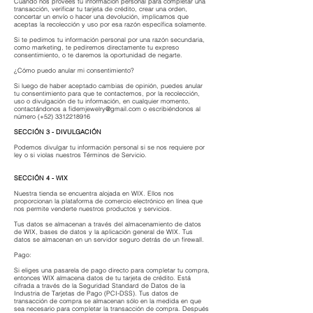
Cuando nos provees tu información personal para completar una
transacción, verificar tu tarjeta de crédito, crear una orden,
concertar un envío o hacer una devolución, implicamos que
aceptas la recolección y uso por esa razón específica solamente.
Si te pedimos tu información personal por una razón secundaria,
como marketing, te pediremos directamente tu expreso
consentimiento, o te daremos la oportunidad de negarte.
¿Cómo puedo anular mi consentimiento?
Si luego de haber aceptado cambias de opinión, puedes anular
tu consentimiento para que te contactemos, por la recolección,
uso o divulgación de tu información, en cualquier momento,
contactándonos a
fidemjewelry@gmail.com
o escribiéndonos al
número
(+52)
3312218916
SECCIÓN 3 - DIVULGACIÓN
Podemos divulgar tu información personal si se nos requiere por
ley o si violas nuestros Términos de Servicio.
SECCIÓN 4 - WIX
Nuestra tienda se encuentra alojada en WIX. Ellos nos
proporcionan la plataforma de comercio electrónico en línea que
nos permite venderte nuestros productos y servicios.
Tus datos se almacenan a través del almacenamiento de datos
de WIX, bases de datos y la aplicación general de WIX. Tus
datos se almacenan en un servidor seguro detrás de un firewall.
Pago:
Si eliges una pasarela de pago directo para completar tu compra,
entonces WIX almacena datos de tu tarjeta de crédito. Está
cifrada a través de la Seguridad Standard de Datos de la
Industria de Tarjetas de Pago (PCI-DSS). Tus datos de
transacción de compra se almacenan sólo en la medida en que
sea necesario para completar la transacción de compra. Después