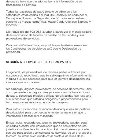
de que se haya completado, se borra la información de su
transacción de compra.
Todas las pasarelas de pago directo se adhieren a los
estándares establecidos por PCI-DSS como lo indicado por el
Consejo de Normas de Seguridad de PCI, que es un esfuerzo
conjunto de marcas como Visa, MasterCard, American Express y
Discover.
Los requisitos del PCI-DSS ayudan a garantizar el manejo seguro
de la información de tarjetas de crédito de las tiendas y sus
proveedores de servicios.
Para una visión más clara, es posible que también desees leer
las Condiciones de servicio de WIX aquí o Declaración de
privacidad.
SECCIÓN 5 - SERVICES DE TERCERAS PARTES
En general, los proveedores de terceras partes utilizados por
nosotros solo recopilarán, usarán y divulgarán tu información en la
medida que sea necesaria para que les permita desempeñar los
servicios que nos proveen.
Sin embargo, algunos proveedores de servicios de terceros, tales
como pasarelas de pago y otros procesadores de transacciones
de pago, tienen sus propias políticas de privacidad con respecto
a la información que estamos obligados a proporcionarles para
las transacciones relacionadas con las compras.
Para estos proveedores, te recomendamos que leas las políticas
de privacidad para que puedas entender la manera en que tu
información personal será manejada.
En particular, recuerda que algunos proveedores pueden estar
ubicados o contar con instalaciones que se encuentran en una
jurisdicción diferente a ti o nosotros. Así que si deseas proceder
con una transacción que involucra los servicios de un proveedor a
terceros, tu información puede estar sujeta a las leyes de la