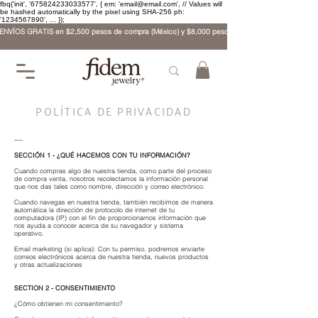
fbq('init', '675824233033577', { em: 'email@email.com', // Values will
be hashed automatically by the pixel using SHA-256 ph:
'1234567890', ... });
ENVÍOS GRATIS en $2,500 pesos de compra (México) y $8,000 pesos (internacional)
POLÍTICA DE PRIVACIDAD
----
SECCIÓN 1 - ¿QUÉ HACEMOS CON TU INFORMACIÓN?
Cuando compras algo de nuestra tienda, como parte del proceso
de compra venta, nosotros recolectamos la información personal
que nos das tales como nombre, dirección y correo electrónico.
Cuando navegas en nuestra tienda, también recibimos de manera
automática la dirección de protocolo de internet de tu
computadora (IP) con el fin de proporcionarnos información que
nos ayuda a conocer acerca de su navegador y sistema
operativo.
Email marketing (si aplica): Con tu permiso, podremos enviarte
correos electrónicos acerca de nuestra tienda, nuevos productos
y otras actualizaciones
SECTION 2 - CONSENTIMIENTO
¿Cómo obtienen mi consentimiento?