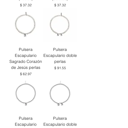
Precio
Precio
$ 37.32
$ 37.32
Pulsera
Pulsera
Escapulario
Escapulario doble
Sagrado Corazón
perlas
de Jesús perlas
Precio
$ 91.55
Precio
$ 62.97
Pulsera
Pulsera
Escapulario
Escapulario doble