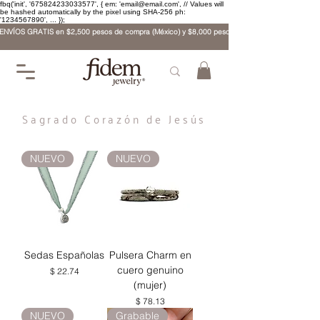
fbq('init', '675824233033577', { em: 'email@email.com', // Values will
be hashed automatically by the pixel using SHA-256 ph:
'1234567890', ... });
ENVÍOS GRATIS en $2,500 pesos de compra (México) y $8,000 pesos (internacional)
Sagrado Corazón de Jesús
NUEVO
NUEVO
Sedas Españolas
Pulsera Charm en
cuero genuino
Precio
$ 22.74
(mujer)
Precio
$ 78.13
NUEVO
Grabable