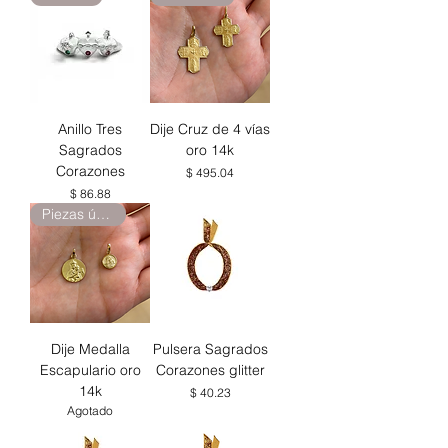
Anillo Tres
Dije Cruz de 4 vías
Sagrados
oro 14k
Corazones
Precio
$ 495.04
Precio
$ 86.88
Piezas únicas
Dije Medalla
Pulsera Sagrados
Escapulario oro
Corazones glitter
14k
Precio
$ 40.23
Agotado