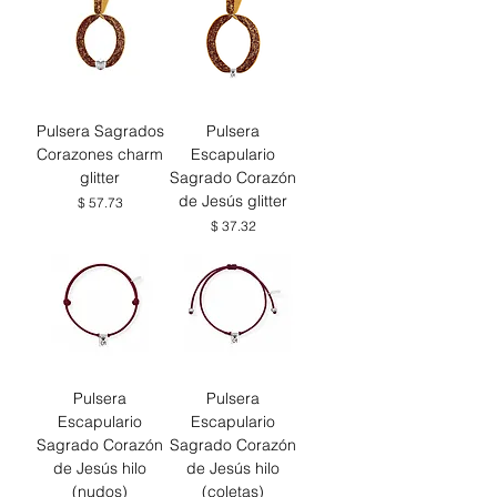
Pulsera Sagrados
Pulsera
Corazones charm
Escapulario
glitter
Sagrado Corazón
de Jesús glitter
Precio
$ 57.73
Precio
$ 37.32
Pulsera
Pulsera
Escapulario
Escapulario
Sagrado Corazón
Sagrado Corazón
de Jesús hilo
de Jesús hilo
(nudos)
(coletas)