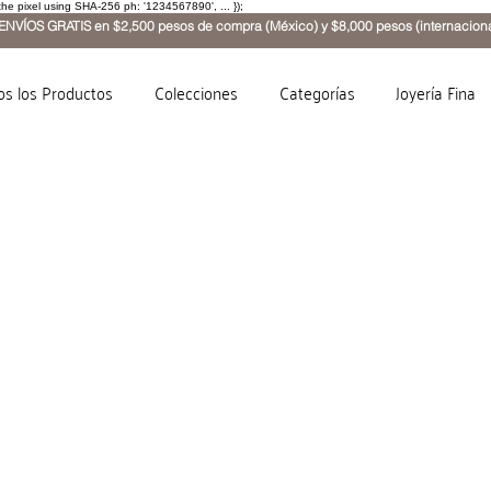
the pixel using SHA-256 ph: '1234567890', ... });
ENVÍOS GRATIS en $2,500 pesos de compra (México) y $8,000 pesos (internaciona
os los Productos
Colecciones
Categorías
Joyería Fina