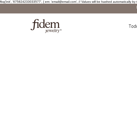
fbq('init', '675824233033577', { em: 'email@email.com', // Values will be hashed automatically by 
Tod