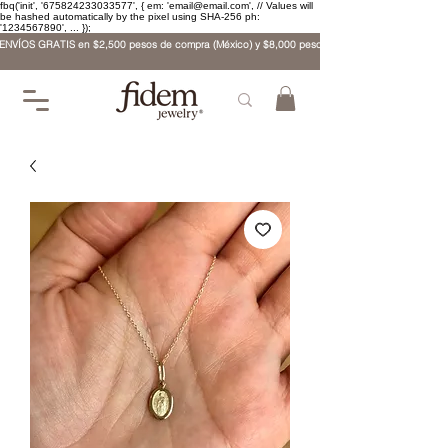
fbq('init', '675824233033577', { em: 'email@email.com', // Values will
be hashed automatically by the pixel using SHA-256 ph:
'1234567890', ... });
ENVÍOS GRATIS en $2,500 pesos de compra (México) y $8,000 pesos (internacional)