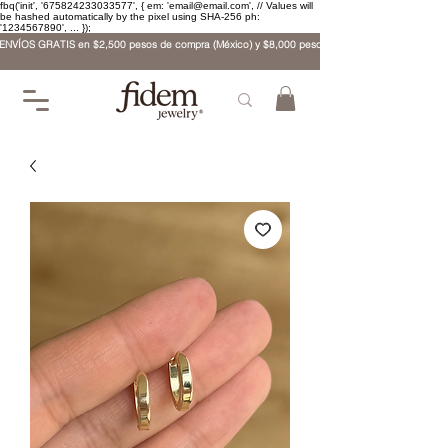
fbq('init', '675824233033577', { em: 'email@email.com', // Values will
be hashed automatically by the pixel using SHA-256 ph:
'1234567890', ... });
ENVÍOS GRATIS en $2,500 pesos de compra (México) y $8,000 pesos (internacional)