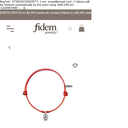
fbq('init', '675824233033577', { em: 'email@email.com', // Values will
be hashed automatically by the pixel using SHA-256 ph:
'1234567890', ... });
ENVÍOS GRATIS en $2,500 pesos de compra (México) y $8,000 pesos (internacional)