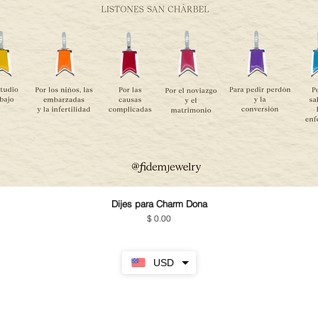
Dijes para Charm Dona
Precio
$ 0.00
USD