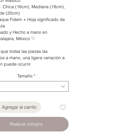
n elástico
s: Chica (16cm), Mediana (18cm),
de (20cm)
que Fidem + Hoja significado de
eza
ñado y Hecho a mano en
alajara, México ♡
que todas las piezas las
os a mano, una ligera variación a
n puede ocurrir.
Tamaño
*
Agregar al carrito
Realizar compra