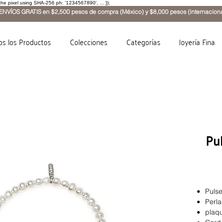
the pixel using SHA-256 ph: '1234567890', ... });
ENVÍOS GRATIS en $2,500 pesos de compra (México) y $8,000 pesos (internaciona
os los Productos
Colecciones
Categorías
Joyería Fina
Pul
Pulse
Perla
plaqu