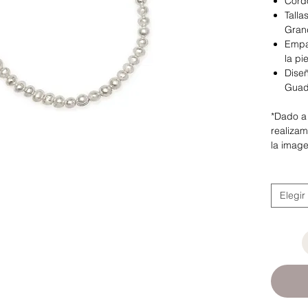
Cordó
Talla
Gran
Empa
la pi
Dise
Guad
*Dado a 
realizam
la image
Elegir