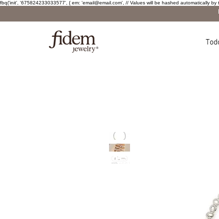
fbq('init', '675824233033577', { em: 'email@email.com', // Values will be hashed automatically by 
Tod