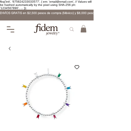
fbq('init', '675824233033577', { em: 'email@email.com', // Values will
be hashed automatically by the pixel using SHA-256 ph:
'1234567890', ... });
ENVÍOS GRATIS en $2,500 pesos de compra (México) y $8,000 pesos (internacional)