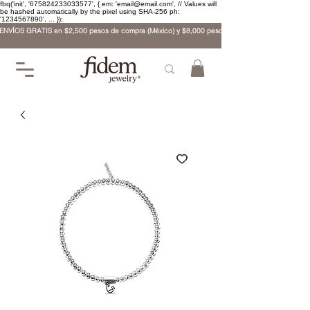
fbq('init', '675824233033577', { em: 'email@email.com', // Values will
be hashed automatically by the pixel using SHA-256 ph:
'1234567890', ... });
ENVÍOS GRATIS en $2,500 pesos de compra (México) y $8,000 pesos (internacional)