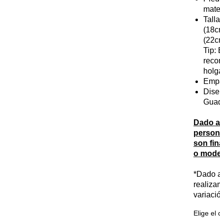
mate
Tall
(18c
(22c
Tip:
reco
holg
Emp
Dise
Guad
Dado a
person
son fin
o mode
*Dado a
realiza
variaci
Elige el 