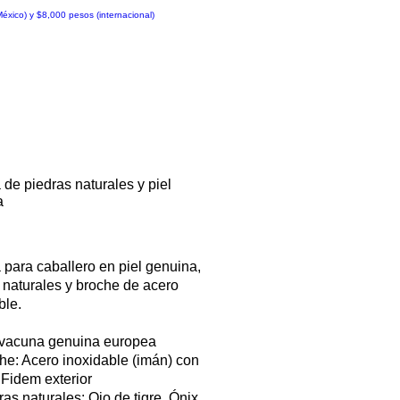
ico) y $8,000 pesos (internacional)
 de piedras naturales y piel
a
Precio
 para caballero en piel genuina,
 naturales y broche de acero
ble.
 vacuna genuina europea
he: Acero inoxidable (imán) con
 Fidem exterior
ras naturales: Ojo de tigre, Ónix