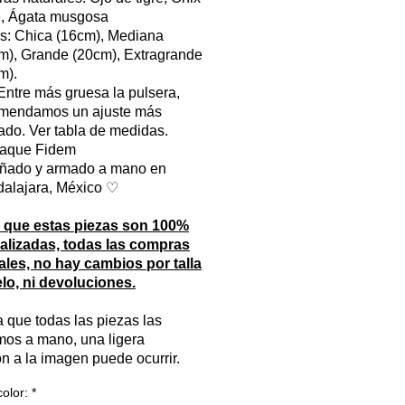
, Ágata musgosa
as: Chica (16cm), Mediana
m), Grande (20cm), Extragrande
m).
 Entre más gruesa la pulsera,
mendamos un ajuste más
ado. Ver tabla de medidas.
aque Fidem
ñado y armado a mano en
alajara, México ♡
 que estas piezas son 100%
alizadas, todas las compras
ales, no hay cambios por talla
lo, ni devoluciones.
 que todas las piezas las
mos a mano, una ligera
ón a la imagen puede ocurrir.
color:
*