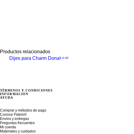
Productos relacionados
Charm Dona
Dijes para Charm Dona
Precio
$ 0.00
TÉRMINOS Y CONDICIONES
INFORMACIÓN
AYUDA
Comprar y métodos de pago
Conoce Fidem®
Envíos y entregas
Preguntas frecuentes
Mi cuenta
Materiales y cuidados