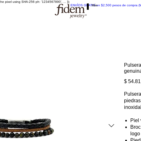
the pixel using SHA-256 ph: '1234567890', ... });
ENVÍOS GRATIS en $2,500 pesos de compra (Méx
Más
Pulsera
genuin
$ 54.81
Pulsera
piedras
inoxida
Piel
Broc
logo
Pied