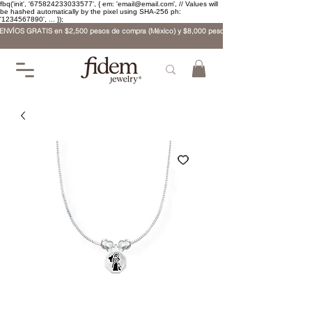
fbq('init', '675824233033577', { em: 'email@email.com', // Values will
be hashed automatically by the pixel using SHA-256 ph:
'1234567890', ... });
ENVÍOS GRATIS en $2,500 pesos de compra (México) y $8,000 pesos (internacional)