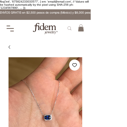
fbq('init', '675824233033577', { em: 'email@email.com', // Values will
be hashed automatically by the pixel using SHA-256 ph:
'1234567890', ... });
ENVÍOS GRATIS en $2,500 pesos de compra (México) y $8,000 pesos (internacional)