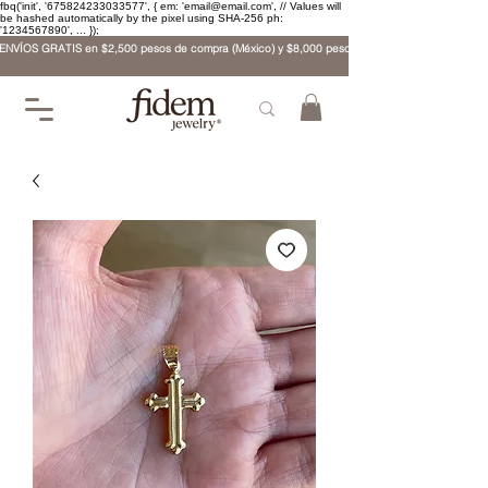
fbq('init', '675824233033577', { em: 'email@email.com', // Values will
be hashed automatically by the pixel using SHA-256 ph:
'1234567890', ... });
ENVÍOS GRATIS en $2,500 pesos de compra (México) y $8,000 pesos (internacional)