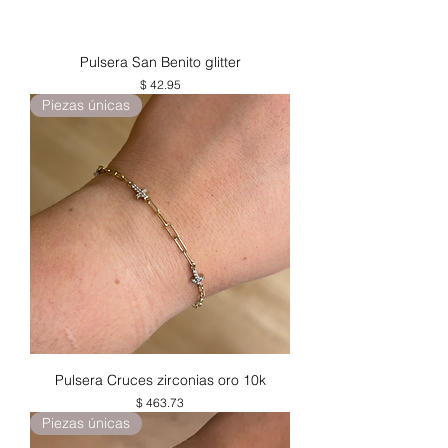
Pulsera San Benito glitter
Precio
$ 42.95
Piezas únicas
Pulsera Cruces zirconias oro 10k
Precio
$ 463.73
Piezas únicas