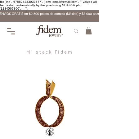
fbq('init', '675824233033577', { em: 'email@email.com', // Values will
be hashed automatically by the pixel using SHA-256 ph:
'1234567890', ... });
ENVÍOS GRATIS en $2,500 pesos de compra (México) y $8,000 pesos (internacional)
Mi stack Fidem